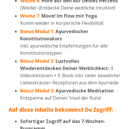
Woche 6:
Höre auf den Ruf Deines Herzens
(Wieder-)Entdecke Deine weibliche Intuition!
Woche 7:
Move! Im Flow mit Yoga
Komm wieder in körperliche Flexibilität
Bonus Modul 1:
Ayurvedischer
Konstitutionskurs
inkl. ayurvedische Empfehlungen für alle
Konstitutionstypen
Bonus Modul
2
:
Lustvolles
Wiederentdecken Deiner Weiblichkeit:
4
Videolektionen + E-Book inkl. vieler bewährter
Liebeskräuter-Rezepturen aus dem Ayurveda
Bonus Modul
3
:
Ayurvedische Meditation
Entspanne auf Deiner ‘Insel der Ruhe’
Auf diese Inhalte bekommst Du Zugriff:
Sofortiger Zugriff auf das 7-Wochen-
Programm