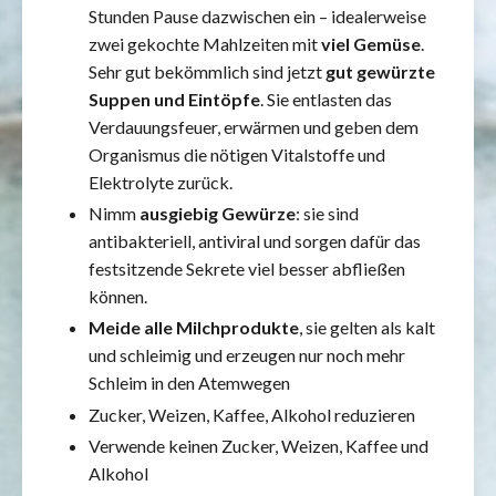
Stunden Pause dazwischen ein – idealerweise
zwei gekochte Mahlzeiten mit
viel Gemüse
.
Sehr gut bekömmlich sind jetzt
gut gewürzte
Suppen und Eintöpfe
. Sie entlasten das
Verdauungsfeuer, erwärmen und geben dem
Organismus die nötigen Vitalstoffe und
Elektrolyte zurück.
Nimm
ausgiebig Gewürze
: sie sind
antibakteriell, antiviral und sorgen dafür das
festsitzende Sekrete viel besser abfließen
können.
Meide alle Milchprodukte
, sie gelten als kalt
und schleimig und erzeugen nur noch mehr
Schleim in den Atemwegen
Zucker, Weizen, Kaffee, Alkohol reduzieren
Verwende keinen Zucker, Weizen, Kaffee und
Alkohol