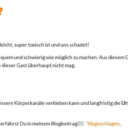
?
leicht, super toxisch ist und uns schadet!
equem und schwierig wie möglich zu machen. Aus diesem 
e dieser Gast überhaupt nicht mag.
 unsere Körperkanäle verkleben kann und langfristig die
Ur
 erfährst Du in meinem Blogbeitrag👉🏼
"Abgeschlagen,