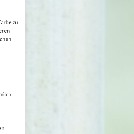
Farbe zu
ieren
ichen
milch
en