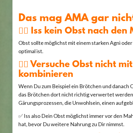
Das mag AMA gar nich
👉🏼 Iss kein Obst nach den
Obst sollte möglichst mit einem starken Agni od
optimal ist.
👉🏼 Versuche Obst nicht m
kombinieren
Wenn Du zum Beispiel ein Brötchen und danach Obs
das Brötchen dort nicht richtig verwertet werden
Gärungsprozessen, die Unwohlsein, einen aufge
✅ Iss
also Dein Obst möglichst immer vor den Mah
hat, bevor Du weitere Nahrung zu Dir nimmst.