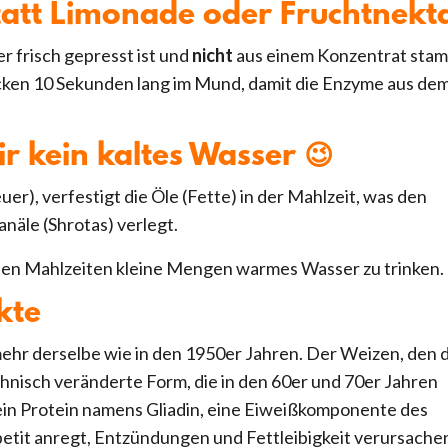
 statt Limonade oder Fruchtnek
r frisch gepresst ist und
nicht
aus einem Konzentrat stam
lucken 10 Sekunden lang im Mund, damit die Enzyme aus de
ir kein kaltes Wasser 😉
r), verfestigt die Öle (Fette) in der Mahlzeit, was den
äle (Shrotas) verlegt.
 den Mahlzeiten kleine Mengen warmes Wasser zu trinken.
kte
mehr derselbe wie in den 1950er Jahren. Der Weizen, den 
hnisch veränderte Form, die in den 60er und 70er Jahren
ein Protein namens Gliadin, eine Eiweißkomponente des
etit anregt, Entzündungen und Fettleibigkeit verursache