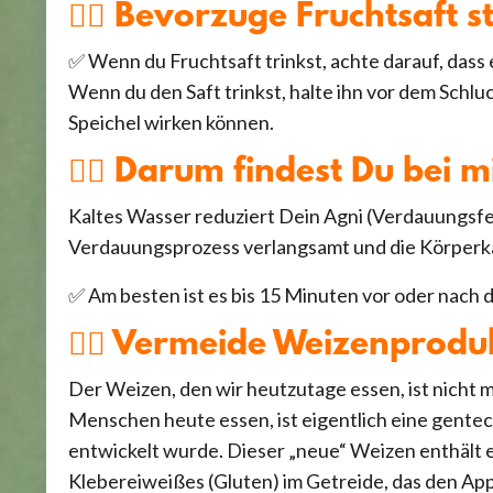
👉🏼 Bevorzuge Fruchtsaft
✅
Wenn du Fruchtsaft trinkst, achte darauf, dass e
Wenn du den Saft trinkst, halte ihn vor dem Sch
Speichel wirken können.
👉🏼 Darum findest Du bei m
Kaltes Wasser reduziert Dein Agni (Verdauungsfeue
Verdauungsprozess verlangsamt und die Körperkan
✅
Am besten ist es bis 15 Minuten vor oder nach
👉🏼 Vermeide Weizenprodu
Der Weizen, den wir heutzutage essen, ist nicht 
Menschen heute essen, ist eigentlich eine gentec
entwickelt wurde. Dieser „neue“ Weizen enthält 
Klebereiweißes (Gluten) im Getreide, das den App