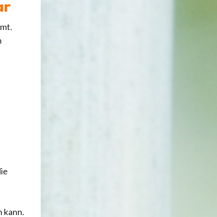
tar
mt.
m
die
n kann.