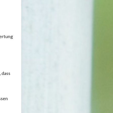
wertung
, dass
ssen