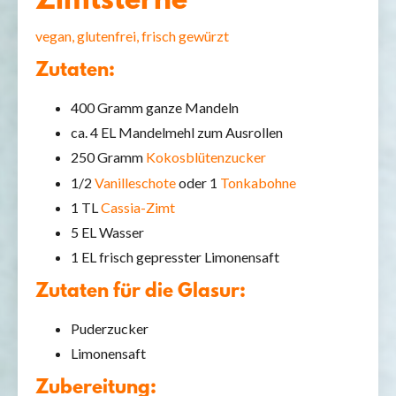
Zimtsterne
vegan, glutenfrei, frisch gewürzt
Zutaten:
400 Gramm ganze Mandeln
ca. 4 EL Mandelmehl zum Ausrollen
250 Gramm
Kokosblütenzucker
1/2
Vanilleschote
oder 1
Tonkabohne
1 TL
Cassia-Zimt
5 EL Wasser
1 EL frisch gepresster Limonensaft
Zutaten für die Glasur:
Puderzucker
Limonensaft
Zubereitung: